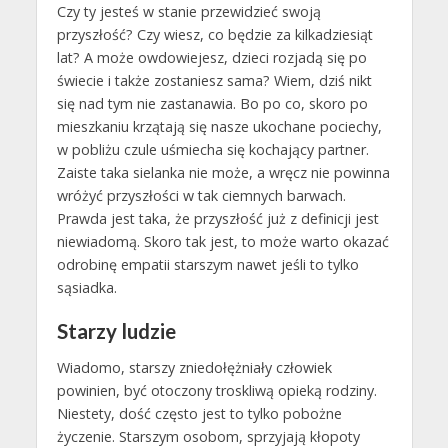
Czy ty jesteś w stanie przewidzieć swoją
przyszłość? Czy wiesz, co będzie za kilkadziesiąt
lat? A może owdowiejesz, dzieci rozjadą się po
świecie i także zostaniesz sama? Wiem, dziś nikt
się nad tym nie zastanawia. Bo po co, skoro po
mieszkaniu krzątają się nasze ukochane pociechy,
w pobliżu czule uśmiecha się kochający partner.
Zaiste taka sielanka nie może, a wręcz nie powinna
wróżyć przyszłości w tak ciemnych barwach.
Prawda jest taka, że przyszłość już z definicji jest
niewiadomą. Skoro tak jest, to może warto okazać
odrobinę empatii starszym nawet jeśli to tylko
sąsiadka.
Starzy ludzie
Wiadomo, starszy zniedołężniały człowiek
powinien, być otoczony troskliwą opieką rodziny.
Niestety, dość często jest to tylko pobożne
życzenie. Starszym osobom, sprzyjają kłopoty