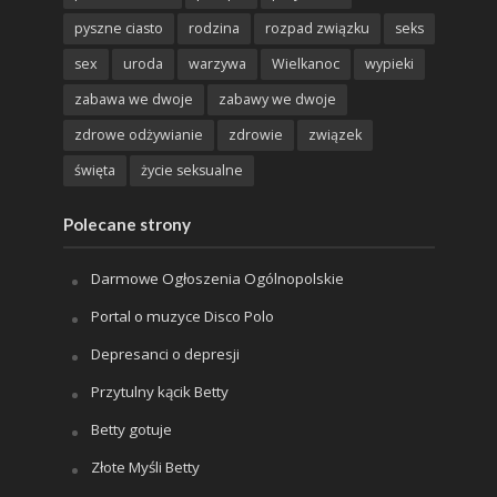
pyszne ciasto
rodzina
rozpad związku
seks
sex
uroda
warzywa
Wielkanoc
wypieki
zabawa we dwoje
zabawy we dwoje
zdrowe odżywianie
zdrowie
związek
święta
życie seksualne
Polecane strony
Darmowe Ogłoszenia Ogólnopolskie
Portal o muzyce Disco Polo
Depresanci o depresji
Przytulny kącik Betty
Betty gotuje
Złote Myśli Betty