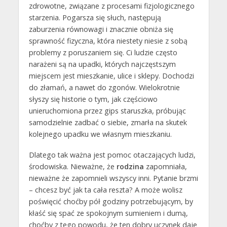
zdrowotne, związane z procesami fizjologicznego
starzenia. Pogarsza się słuch, następują
zaburzenia równowagi i znacznie obniża się
sprawność fizyczna, która niestety niesie z sobą
problemy z poruszaniem się. Ci ludzie często
narażeni są na upadki, których najczęstszym
miejscem jest mieszkanie, ulice i sklepy. Dochodzi
do złamań, a nawet do zgonów. Wielokrotnie
słyszy się historie o tym, jak częściowo
unieruchomiona przez gips staruszka, próbując
samodzielnie zadbać o siebie, zmarła na skutek
kolejnego upadku we własnym mieszkaniu.
Dlatego tak ważna jest pomoc otaczających ludzi,
środowiska. Nieważne, że
rodzina
zapomniała,
nieważne że zapomnieli wszyscy inni. Pytanie brzmi
– chcesz być jak ta cała reszta? A może wolisz
poświęcić choćby pół godziny potrzebującym, by
kłaść się spać ze spokojnym sumieniem i dumą,
choćby z tego powodu, że ten dobry uczynek daje