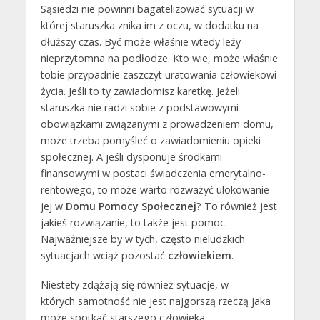
Sąsiedzi nie powinni bagatelizować sytuacji w
której staruszka znika im z oczu, w dodatku na
dłuższy czas. Być może właśnie wtedy leży
nieprzytomna na podłodze. Kto wie, może właśnie
tobie przypadnie zaszczyt uratowania człowiekowi
życia. Jeśli to ty zawiadomisz karetkę. Jeżeli
staruszka nie radzi sobie z podstawowymi
obowiązkami związanymi z prowadzeniem domu,
może trzeba pomyśleć o zawiadomieniu opieki
społecznej. A jeśli dysponuje środkami
finansowymi w postaci świadczenia emerytalno-
rentowego, to może warto rozważyć ulokowanie
jej w
Domu Pomocy Społecznej
? To również jest
jakieś rozwiązanie, to także jest pomoc.
Najważniejsze by w tych, często nieludzkich
sytuacjach wciąż pozostać
człowiekiem
.
Niestety zdążają się również sytuacje, w
których samotność nie jest najgorszą rzeczą jaka
może spotkać starszego człowieka.