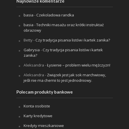
Najnowsze komentarze
basia
-
Czekoladowa randka
basia
-
Techniki masażu oraz krótki instruktaż
obrazowy
Betty
-
Czy tradycja pisania listów i kartek zanika?
Gabrysia
-
Czy tradycja pisania listów i kartek
zanika?
Aleksandra
-
Łysienie – problem wielu mężczyzn!
Aleksandra
-
Związek jest jak sok marchwiowy,
jeśli nie ma chemii to jest jednodniowy.
Polecam produkty bankowe
Konta osobiste
Karty kredytowe
Kredyty mieszkaniowe