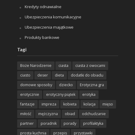
Kredyty odnawialne
Ubezpieczenia komunikacyjne
Ubezpieczenia majątkowe
Produkty bankowe
Tagi
Boże Narodzenie
ciasta
ciasta z owocami
ciasto
deser
dieta
dodatki do obiadu
domowe sposoby
dziecko
Erotyczna gra
erotycznie
erotyczny piątek
erotyka
fantazje
impreza
kobieta
kolacja
mięso
miłość
mężczyzna
obiad
odchudzanie
partner
poradnik
porady
profilaktyka
prosta kuchnia
przepis
przystawki