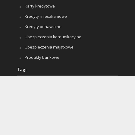
Karty kredytowe
Kredyty mieszkaniowe
Kredyty odnawialne
Ubezpieczenia komunikacyjne
Ubezpieczenia majątkowe
Produkty bankowe
Tagi
Boże Narodzenie
ciasta
ciasta z owocami
ciasto
deser
dieta
dodatki do obiadu
domowe sposoby
dziecko
Erotyczna gra
erotycznie
erotyczny piątek
erotyka
fantazje
impreza
kobieta
kolacja
mięso
miłość
mężczyzna
obiad
odchudzanie