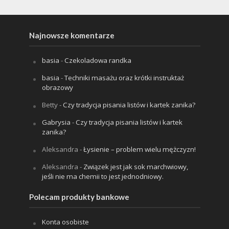
Najnowsze komentarze
basia
-
Czekoladowa randka
basia
-
Techniki masażu oraz krótki instruktaż
obrazowy
Betty
-
Czy tradycja pisania listów i kartek zanika?
Gabrysia
-
Czy tradycja pisania listów i kartek
zanika?
Aleksandra
-
Łysienie – problem wielu mężczyzn!
Aleksandra
-
Związek jest jak sok marchwiowy,
jeśli nie ma chemii to jest jednodniowy.
Polecam produkty bankowe
Konta osobiste