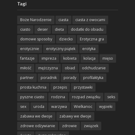
Tagi
Boże Narodzenie
ciasta
ciasta z owocami
ciasto
deser
dieta
dodatki do obiadu
domowe sposoby
dziecko
Erotyczna gra
erotycznie
erotyczny piątek
erotyka
fantazje
impreza
kobieta
kolacja
mięso
miłość
mężczyzna
obiad
odchudzanie
partner
poradnik
porady
profilaktyka
prosta kuchnia
przepis
przystawki
pyszne ciasto
rodzina
rozpad związku
seks
sex
uroda
warzywa
Wielkanoc
wypieki
zabawa we dwoje
zabawy we dwoje
zdrowe odżywianie
zdrowie
związek