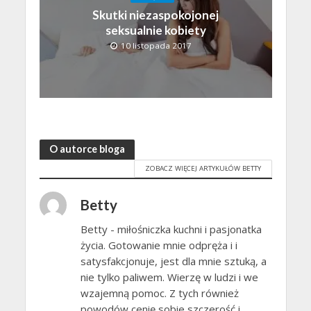
Skutki niezaspokojonej
seksualnie kobiety
10 listopada 2017
O autorce bloga
ZOBACZ WIĘCEJ ARTYKUŁÓW BETTY
Betty
Betty - miłośniczka kuchni i pasjonatka
życia. Gotowanie mnie odpręża i i
satysfakcjonuje, jest dla mnie sztuką, a
nie tylko paliwem. Wierzę w ludzi i we
wzajemną pomoc. Z tych również
powodów cenię sobie szczerość i