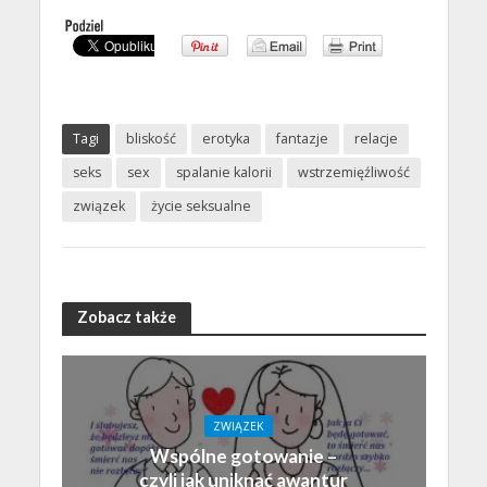
Tagi
bliskość
erotyka
fantazje
relacje
seks
sex
spalanie kalorii
wstrzemięźliwość
związek
życie seksualne
Zobacz także
ZWIĄZEK
Wspólne gotowanie –
czyli jak uniknąć awantur