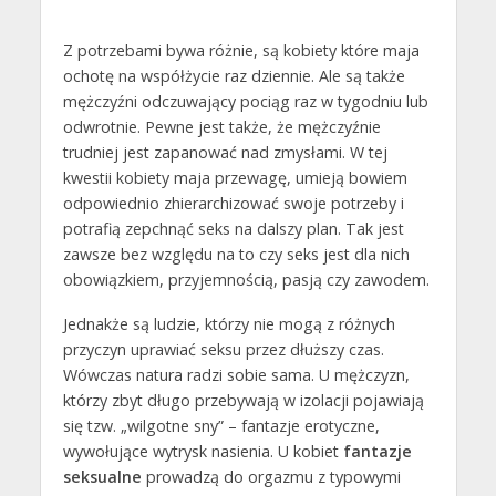
Z potrzebami bywa różnie, są kobiety które maja
ochotę na współżycie raz dziennie. Ale są także
mężczyźni odczuwający pociąg raz w tygodniu lub
odwrotnie. Pewne jest także, że mężczyźnie
trudniej jest zapanować nad zmysłami. W tej
kwestii kobiety maja przewagę, umieją bowiem
odpowiednio zhierarchizować swoje potrzeby i
potrafią zepchnąć seks na dalszy plan. Tak jest
zawsze bez względu na to czy seks jest dla nich
obowiązkiem, przyjemnością, pasją czy zawodem.
Jednakże są ludzie, którzy nie mogą z różnych
przyczyn uprawiać seksu przez dłuższy czas.
Wówczas natura radzi sobie sama. U mężczyzn,
którzy zbyt długo przebywają w izolacji pojawiają
się tzw. „wilgotne sny” – fantazje erotyczne,
wywołujące wytrysk nasienia. U kobiet
fantazje
seksualne
prowadzą do orgazmu z typowymi