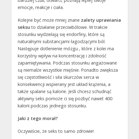
bardziej czuli, otwarci, poznają lepiej swoje
emocje, reakcje i ciała.
Kolejne być może mniej znane
zalety uprawiania
seksu
to działanie przeciwbólowe. W trakcie
stosunku wydzielają się endorfiny, które są
naturalnymi substancjami łagodzącymi ból.
Następuje dotlenienie mózgu , które z kolei ma
korzystny wpływ na koncentrację i zdolność
zapamiętywania. Podczas stosunku angażowane
są niemalże wszystkie mięśnie. Ponadto zwiększa
się częstotliwość i siła skurczów serca w
konsekwencji wspierany jest układ krążenia, a
także spalane są kalorie. Jeśli chcesz schudnąć
aktywny seks pomoże ci się pozbyć nawet 400
kalorii podczas jednego stosunku.
Jaki z tego morał?
Oczywiście, że seks to samo zdrowie!