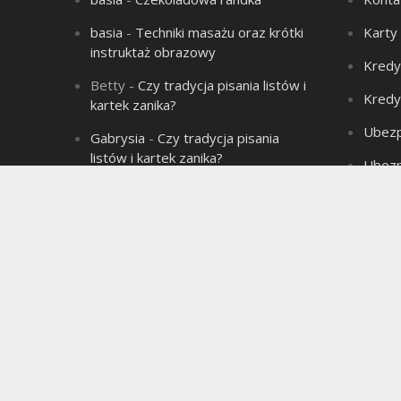
basia
-
Techniki masażu oraz krótki
Karty
instruktaż obrazowy
Kredy
Betty
-
Czy tradycja pisania listów i
Kredy
kartek zanika?
Ubezp
Gabrysia
-
Czy tradycja pisania
listów i kartek zanika?
Ubezp
Aleksandra
-
Łysienie – problem
Produ
wielu mężczyzn!
Aleksandra
-
Związek jest jak sok
marchwiowy, jeśli nie ma chemii to
jest jednodniowy.