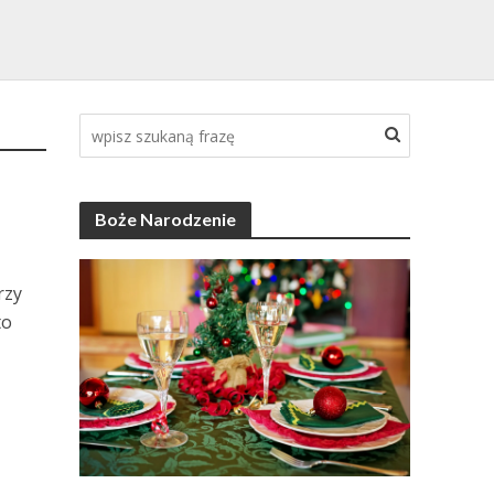
Boże Narodzenie
rzy
to