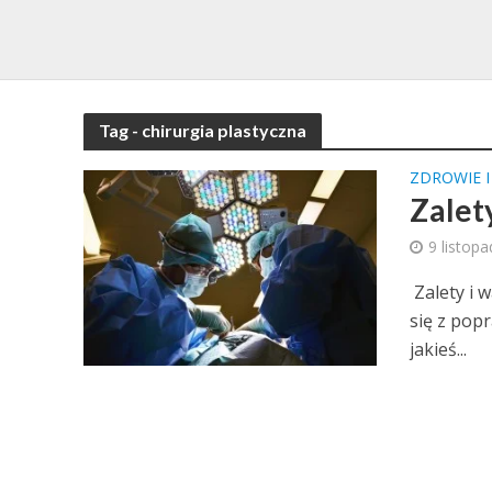
Tag - chirurgia plastyczna
ZDROWIE 
Zalet
9 listop
Zalety i 
się z popr
jakieś...