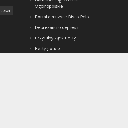
Ogólnopolskie
deser
Portal o muzyce Disco Polo
Depresanci o depresji
Przytulny kącik Betty
Betty gotuje
Złote Myśli Betty
a
Czarownica z bagien
dzanie
Teledyski Disco Polo
Portal Ogłoszeń Motoryzacyjnych
e ciasto
Archiwum bloga
seks
Archiwum
ielkanoc