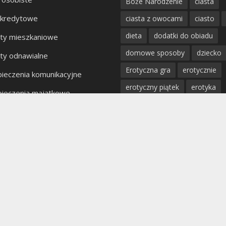
Boże Narodzenie
ciasta
 kredytowe
ciasta z owocami
ciasto
dieta
dodatki do obiadu
ty mieszkaniowe
domowe sposoby
dziecko
ty odnawialne
Erotyczna gra
erotycznie
ieczenia komunikacyjne
erotyczny piątek
erotyka
ieczenia majątkowe
fantazje
impreza
kobiet
kty bankowe
kolacja
mięso
miłość
mężczyzna
obiad
odchu
partner
poradnik
porady
profilaktyka
prosta kuchnia
przepis
przystawki
pyszn
rodzina
rozpad związku
sex
uroda
warzywa
W