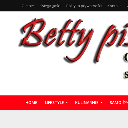
O mnie
Księga gości
Polityka prywatności
Kontakt
HOME
LIFESTYLE
KULINARNIE
SAMO ŻY