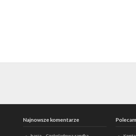
Najnowsze komentarze
Polecam
basia
-
Czekoladowa randka
Konta