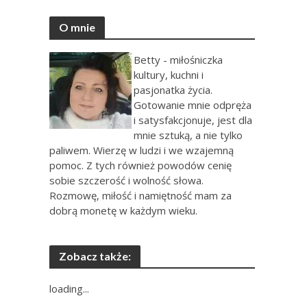
O mnie
Betty - miłośniczka
kultury, kuchni i
pasjonatka życia.
Gotowanie mnie odpręża
i satysfakcjonuje, jest dla
mnie sztuką, a nie tylko
paliwem. Wierzę w ludzi i we wzajemną
pomoc. Z tych również powodów cenię
sobie szczerość i wolność słowa.
Rozmowę, miłość i namiętność mam za
dobrą monetę w każdym wieku.
Zobacz także:
loading...