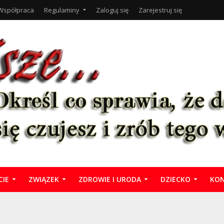
Współpraca
Regulaminy
Zaloguj się
Zarejestruj się
CIE
ZWIĄZEK
ZDROWIE I URODA
DZIECKO
KON