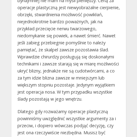
bynajmniej nie mam na myśli pieniędzy. Ceną za
operacje plastyczną jest niewyobrażalne cierpienie,
obrzęki, stwardnienia możliwość powikłań,
niejednokrotnie bardzo poważnych, jak na
przykład przecięcie nerwu twarzowego,
niedomykanie się powiek, a nawet śmierć. Nawet
jeśli zabieg przebiegnie pomyślnie to należy
pamiętać, że skalpel zawsze pozostawia ślad.
Wprawdzie chirurdzy posługują się doskonałymi
technikami i zawsze starają się w miarę możliwości
ukryć blizny, jednakże nie są cudotwórcami, a co
za tym idzie blizna zawsze w mniejszym lub
większym stopniu pozostaje. Jedynym wyjątkiem
jest operacja nosa. W tym przypadku wszystkie
ślady pozostają w jego wnętrzu.
Dlatego gdy rozważamy operacje plastyczną
powinniśmy uwzględnić wszystkie argumenty za i
przeciw, i dopiero wówczas podjąć decyzję, czy
jest ona rzeczywiście niezbędna. Musisz być