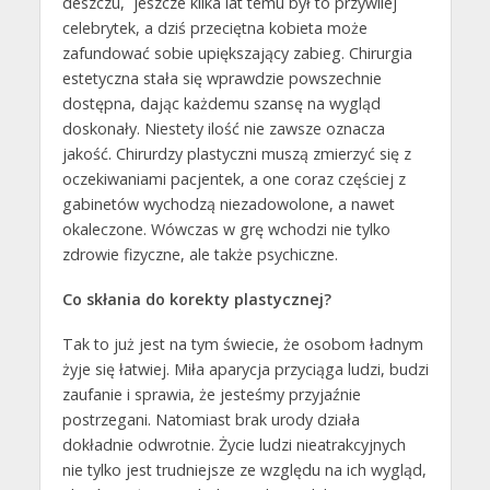
deszczu, jeszcze kilka lat temu był to przywilej
celebrytek, a dziś przeciętna kobieta może
zafundować sobie upiększający zabieg. Chirurgia
estetyczna stała się wprawdzie powszechnie
dostępna, dając każdemu szansę na wygląd
doskonały. Niestety ilość nie zawsze oznacza
jakość. Chirurdzy plastyczni muszą zmierzyć się z
oczekiwaniami pacjentek, a one coraz częściej z
gabinetów wychodzą niezadowolone, a nawet
okaleczone. Wówczas w grę wchodzi nie tylko
zdrowie fizyczne, ale także psychiczne.
Co skłania do korekty plastycznej?
Tak to już jest na tym świecie, że osobom ładnym
żyje się łatwiej. Miła aparycja przyciąga ludzi, budzi
zaufanie i sprawia, że jesteśmy przyjaźnie
postrzegani. Natomiast brak urody działa
dokładnie odwrotnie. Życie ludzi nieatrakcyjnych
nie tylko jest trudniejsze ze względu na ich wygląd,