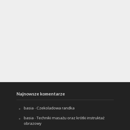
Najnowsze komentarze
basia
-
Czekoladowa randka
basia
-
Techniki masażu oraz krótki instruktaż
obrazowy