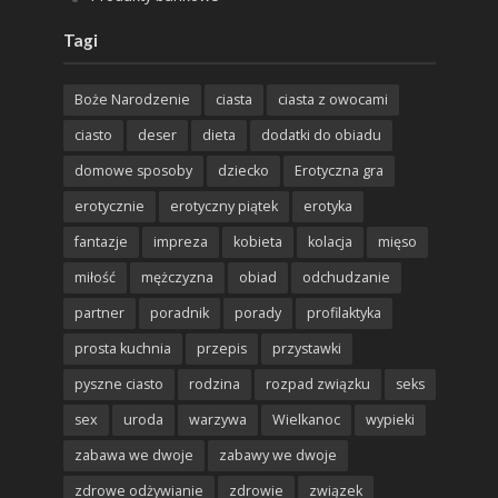
Tagi
Boże Narodzenie
ciasta
ciasta z owocami
ciasto
deser
dieta
dodatki do obiadu
domowe sposoby
dziecko
Erotyczna gra
erotycznie
erotyczny piątek
erotyka
fantazje
impreza
kobieta
kolacja
mięso
miłość
mężczyzna
obiad
odchudzanie
partner
poradnik
porady
profilaktyka
prosta kuchnia
przepis
przystawki
pyszne ciasto
rodzina
rozpad związku
seks
sex
uroda
warzywa
Wielkanoc
wypieki
zabawa we dwoje
zabawy we dwoje
zdrowe odżywianie
zdrowie
związek