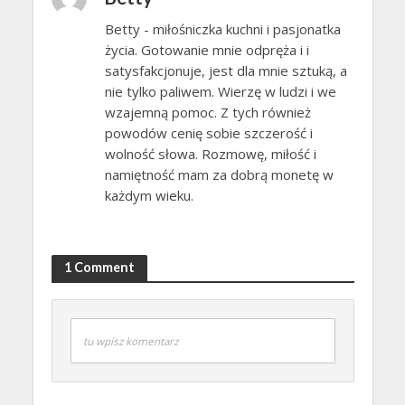
Betty - miłośniczka kuchni i pasjonatka
życia. Gotowanie mnie odpręża i i
satysfakcjonuje, jest dla mnie sztuką, a
nie tylko paliwem. Wierzę w ludzi i we
wzajemną pomoc. Z tych również
powodów cenię sobie szczerość i
wolność słowa. Rozmowę, miłość i
namiętność mam za dobrą monetę w
każdym wieku.
1 Comment
tu wpisz komentarz