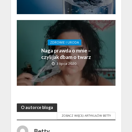
ZDROWIE I URODA
Naga prawda o mnie –
czyli jak dbam o twarz
3 lipca 2020
O autorce bloga
ZOBACZ WIĘCEJ ARTYKUŁÓW BETTY
Betty