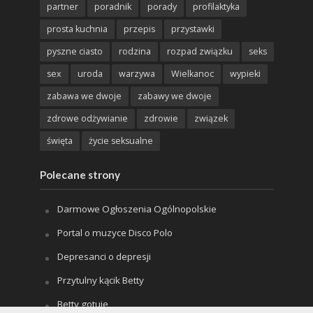
partner
poradnik
porady
profilaktyka
prosta kuchnia
przepis
przystawki
pyszne ciasto
rodzina
rozpad związku
seks
sex
uroda
warzywa
Wielkanoc
wypieki
zabawa we dwoje
zabawy we dwoje
zdrowe odżywianie
zdrowie
związek
święta
życie seksualne
Polecane strony
Darmowe Ogłoszenia Ogólnopolskie
Portal o muzyce Disco Polo
Depresanci o depresji
Przytulny kącik Betty
Betty gotuje