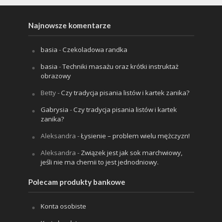
Najnowsze komentarze
basia
-
Czekoladowa randka
basia
-
Techniki masażu oraz krótki instruktaż
obrazowy
Betty
-
Czy tradycja pisania listów i kartek zanika?
Gabrysia
-
Czy tradycja pisania listów i kartek
zanika?
Aleksandra
-
Łysienie – problem wielu mężczyzn!
Aleksandra
-
Związek jest jak sok marchwiowy,
jeśli nie ma chemii to jest jednodniowy.
Polecam produkty bankowe
Konta osobiste