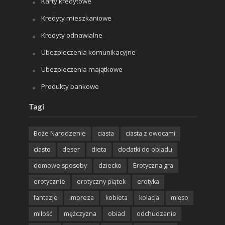
Karty kredytowe
Kredyty mieszkaniowe
Kredyty odnawialne
Ubezpieczenia komunikacyjne
Ubezpieczenia majątkowe
Produkty bankowe
Tagi
Boże Narodzenie
ciasta
ciasta z owocami
ciasto
deser
dieta
dodatki do obiadu
domowe sposoby
dziecko
Erotyczna gra
erotycznie
erotyczny piątek
erotyka
fantazje
impreza
kobieta
kolacja
mięso
miłość
mężczyzna
obiad
odchudzanie