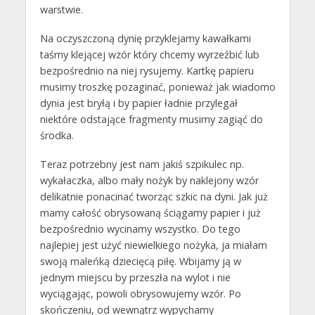
warstwie.
Na oczyszczoną dynię przyklejamy kawałkami
taśmy klejącej wzór który chcemy wyrzeźbić lub
bezpośrednio na niej rysujemy. Kartkę papieru
musimy troszkę pozaginać, ponieważ jak wiadomo
dynia jest bryłą i by papier ładnie przylegał
niektóre odstające fragmenty musimy zagiąć do
środka.
Teraz potrzebny jest nam jakiś szpikulec np.
wykałaczka, albo mały nożyk by naklejony wzór
delikatnie ponacinać tworząc szkic na dyni. Jak już
mamy całość obrysowaną ściągamy papier i już
bezpośrednio wycinamy wszystko. Do tego
najlepiej jest użyć niewielkiego nożyka, ja miałam
swoją maleńką dziecięcą piłę. Wbijamy ją w
jednym miejscu by przeszła na wylot i nie
wyciągając, powoli obrysowujemy wzór. Po
skończeniu, od wewnątrz wypychamy