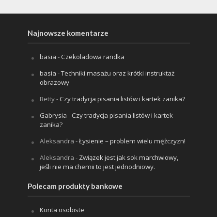
Najnowsze komentarze
basia
-
Czekoladowa randka
basia
-
Techniki masażu oraz krótki instruktaż
obrazowy
Betty
-
Czy tradycja pisania listów i kartek zanika?
Gabrysia
-
Czy tradycja pisania listów i kartek
zanika?
Aleksandra
-
Łysienie – problem wielu mężczyzn!
Aleksandra
-
Związek jest jak sok marchwiowy,
jeśli nie ma chemii to jest jednodniowy.
Polecam produkty bankowe
Konta osobiste