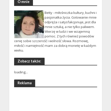
O mnie
Betty - miłośniczka kultury, kuchni i
pasjonatka życia. Gotowanie mnie
odpręża i satysfakcjonuje, jest dla
mnie sztuką, a nie tylko paliwem.
Wierzę w ludzi i we wzajemną
pomoc. Z tych również powodów
cenię sobie szczerość i wolność słowa. Rozmowę,
miłość i namiętność mam za dobrą monetę w każdym
wieku.
Zobacz także:
loading...
Reklama