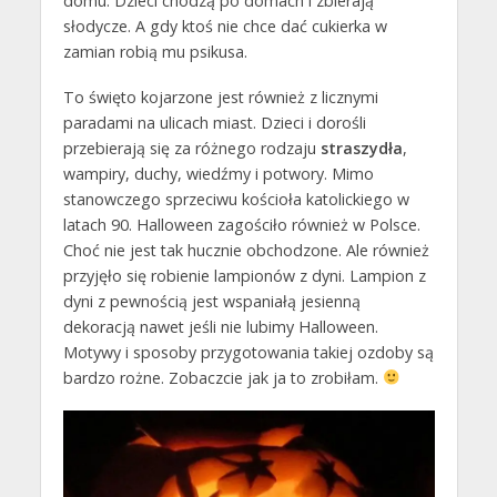
domu. Dzieci chodzą po domach i zbierają
słodycze. A gdy ktoś nie chce dać cukierka w
zamian robią mu psikusa.
To święto kojarzone jest również z licznymi
paradami na ulicach miast. Dzieci i dorośli
przebierają się za różnego rodzaju
straszydła
,
wampiry, duchy, wiedźmy i potwory. Mimo
stanowczego sprzeciwu kościoła katolickiego w
latach 90. Halloween zagościło również w Polsce.
Choć nie jest tak hucznie obchodzone. Ale również
przyjęło się robienie lampionów z dyni. Lampion z
dyni z pewnością jest wspaniałą jesienną
dekoracją nawet jeśli nie lubimy Halloween.
Motywy i sposoby przygotowania takiej ozdoby są
bardzo rożne. Zobaczcie jak ja to zrobiłam.