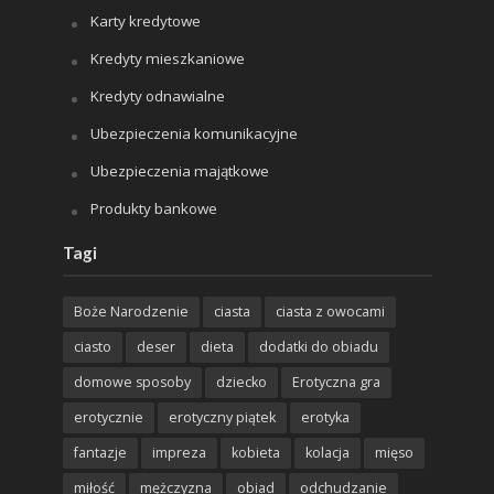
Karty kredytowe
Kredyty mieszkaniowe
Kredyty odnawialne
Ubezpieczenia komunikacyjne
Ubezpieczenia majątkowe
Produkty bankowe
Tagi
Boże Narodzenie
ciasta
ciasta z owocami
ciasto
deser
dieta
dodatki do obiadu
domowe sposoby
dziecko
Erotyczna gra
erotycznie
erotyczny piątek
erotyka
fantazje
impreza
kobieta
kolacja
mięso
miłość
mężczyzna
obiad
odchudzanie