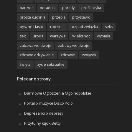
partner
poradnik
porady
profilaktyka
prosta kuchnia
przepis
przystawki
pyszne ciasto
rodzina
rozpad związku
seks
sex
uroda
warzywa
Wielkanoc
wypieki
zabawa we dwoje
zabawy we dwoje
zdrowe odżywianie
zdrowie
związek
święta
życie seksualne
Polecane strony
Darmowe Ogłoszenia Ogólnopolskie
Portal o muzyce Disco Polo
Depresanci o depresji
Przytulny kącik Betty