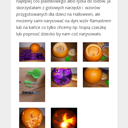
najlepiej coś plastikowego albo łyżka do lodów. Ja
skorzystałam z gotowych narzędzi i wzorów
przygotowanych dla dzieci na Halloween, ale
możemy sami narysować na dyni wzór flamastrem
lub na kartce co tylko chcemy np. trupią czaszkę
lub poprosić dziecko by nam coś narysowało.