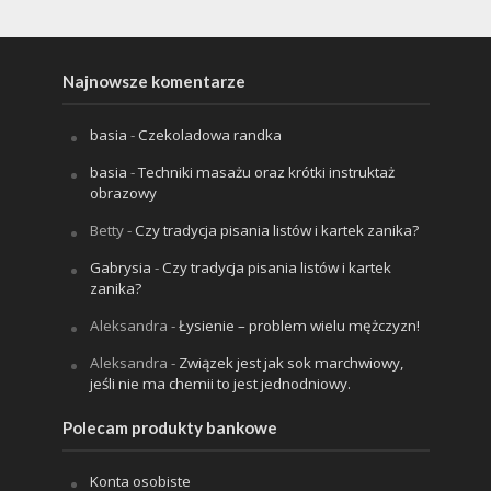
Najnowsze komentarze
basia
-
Czekoladowa randka
basia
-
Techniki masażu oraz krótki instruktaż
obrazowy
Betty
-
Czy tradycja pisania listów i kartek zanika?
Gabrysia
-
Czy tradycja pisania listów i kartek
zanika?
Aleksandra
-
Łysienie – problem wielu mężczyzn!
Aleksandra
-
Związek jest jak sok marchwiowy,
jeśli nie ma chemii to jest jednodniowy.
Polecam produkty bankowe
Konta osobiste