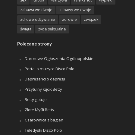
sex
uroda
warzywa
Wielkanoc
wypieki
zabawa we dwoje
zabawy we dwoje
zdrowe odżywianie
zdrowie
związek
święta
życie seksualne
Polecane strony
Darmowe Ogłoszenia Ogólnopolskie
Portal o muzyce Disco Polo
Depresanci o depresji
Przytulny kącik Betty
Betty gotuje
Złote Myśli Betty
Czarownica z bagien
Teledyski Disco Polo