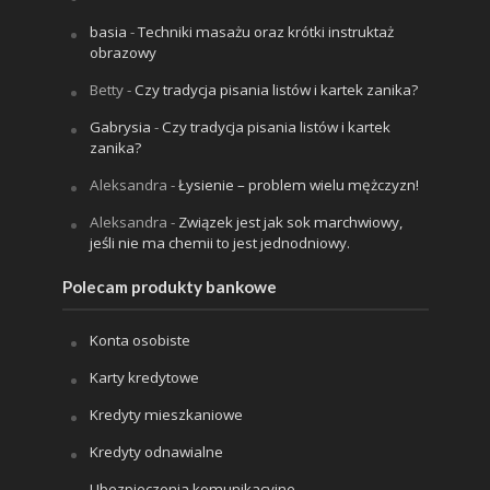
basia
-
Techniki masażu oraz krótki instruktaż
obrazowy
Betty
-
Czy tradycja pisania listów i kartek zanika?
Gabrysia
-
Czy tradycja pisania listów i kartek
zanika?
Aleksandra
-
Łysienie – problem wielu mężczyzn!
Aleksandra
-
Związek jest jak sok marchwiowy,
jeśli nie ma chemii to jest jednodniowy.
Polecam produkty bankowe
Konta osobiste
Karty kredytowe
Kredyty mieszkaniowe
Kredyty odnawialne
Ubezpieczenia komunikacyjne