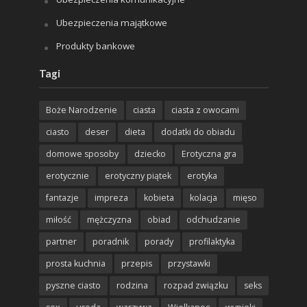
Ubezpieczenia majątkowe
Produkty bankowe
Tagi
Boże Narodzenie
ciasta
ciasta z owocami
ciasto
deser
dieta
dodatki do obiadu
domowe sposoby
dziecko
Erotyczna gra
erotycznie
erotyczny piątek
erotyka
fantazje
impreza
kobieta
kolacja
mięso
miłość
mężczyzna
obiad
odchudzanie
partner
poradnik
porady
profilaktyka
prosta kuchnia
przepis
przystawki
pyszne ciasto
rodzina
rozpad związku
seks