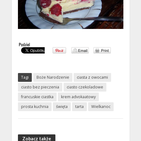
Tagi
Boże Narodzenie
ciasta z owocami
ciasto bez pieczenia
ciasto czekoladowe
francuskie ciastka
krem advokaatowy
prosta kuchnia
święta
tarta
Wielkanoc
Zobacz także