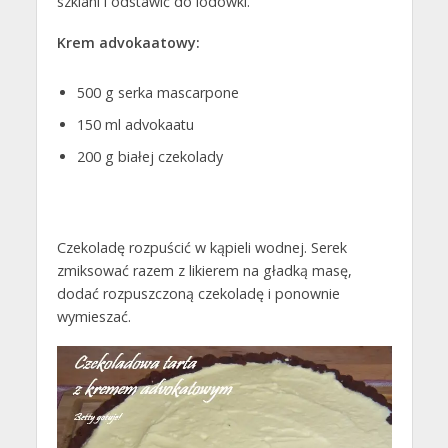
szklani i odstawić do lodówki.
Krem advokaatowy:
500 g serka mascarpone
150 ml advokaatu
200 g białej czekolady
Czekoladę rozpuścić w kąpieli wodnej. Serek
zmiksować razem z likierem na gładką masę,
dodać rozpuszczoną czekoladę i ponownie
wymieszać.