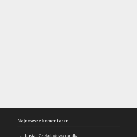
Najnowsze komentarze
basia
-
Czekoladowa randka