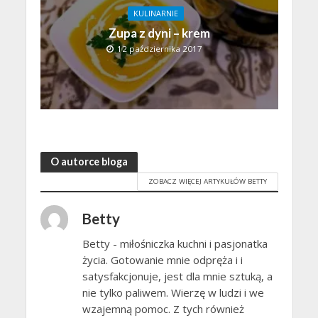
KULINARNIE
Zupa z dyni – krem
12 października 2017
O autorce bloga
ZOBACZ WIĘCEJ ARTYKUŁÓW BETTY
Betty
Betty - miłośniczka kuchni i pasjonatka
życia. Gotowanie mnie odpręża i i
satysfakcjonuje, jest dla mnie sztuką, a
nie tylko paliwem. Wierzę w ludzi i we
wzajemną pomoc. Z tych również