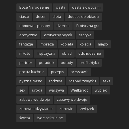
Boże Narodzenie
ciasta
ciasta z owocami
ciasto
deser
dieta
dodatki do obiadu
domowe sposoby
dziecko
Erotyczna gra
erotycznie
erotyczny piątek
erotyka
fantazje
impreza
kobieta
kolacja
mięso
miłość
mężczyzna
obiad
odchudzanie
partner
poradnik
porady
profilaktyka
prosta kuchnia
przepis
przystawki
pyszne ciasto
rodzina
rozpad związku
seks
sex
uroda
warzywa
Wielkanoc
wypieki
zabawa we dwoje
zabawy we dwoje
zdrowe odżywianie
zdrowie
związek
święta
życie seksualne