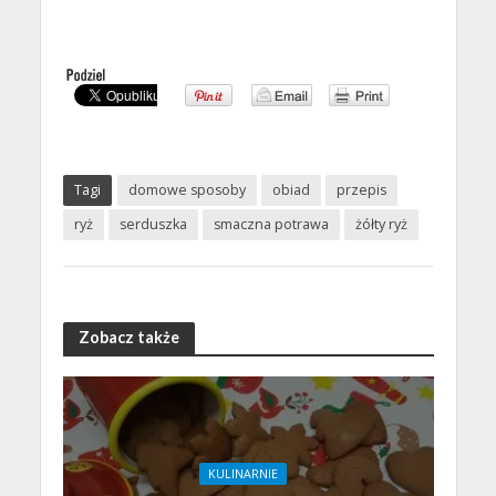
Tagi
domowe sposoby
obiad
przepis
ryż
serduszka
smaczna potrawa
żółty ryż
Zobacz także
KULINARNIE