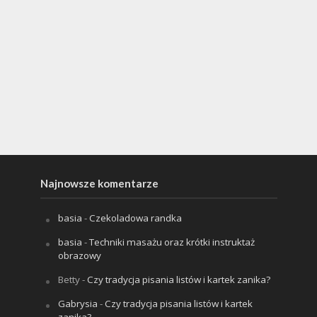
Najnowsze komentarze
basia
-
Czekoladowa randka
basia
-
Techniki masażu oraz krótki instruktaż
obrazowy
Betty
-
Czy tradycja pisania listów i kartek zanika?
Gabrysia
-
Czy tradycja pisania listów i kartek
zanika?