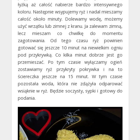
łyżką aż całość nabierze bardzo intensywnego
koloru. Następnie wsypujemy ryż i nadal mieszamy
całość około minuty. Dolewamy wodę, możemy
użyć wrzątku lub zimnej z kranu. Ja zalewam zimną,
lecz mieszam co chwilkę do momentu
zagotowania. Od tego czasu ryż powinien
gotować się jeszcze 10 minut na niewielkim ogniu
pod przykrywką. Co kilka minut dobrze jest go
przemieszać. Po tym czasie wyłączamy ogień
zostawiamy ryż przykryty pokrywka i na to
ściereczka jeszcze na 15 minut. W tym czasie
pozostała woda, która nie zdążyła odparować
wsiąknie w ryż. Będzie soczysty, sypki i gotowy do
podania.