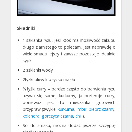
Składniki
1 szklanka ryżu, jeśli ktoś ma możliwość zakupu
długo ziarnistego to polecam, jest naprawdę o
wiele smaczniejszy i zawsze pozostaje idealnie
sypki.
2 szklanki wody
2łyzki oliwy lub łyżka masła
¾ łyżki curry – bardzo często do barwienia ryżu
używa się samej kurkumy, ja preferuje curry,
ponieważ jest to mieszanka gotowych
przypraw (zwykle:
kurkuma
,
imbir
,
pieprz czarny
,
kolendra
,
gorczyca czarna
,
chili
).
Sól do smaku, można dodać jeszcze szczyptę