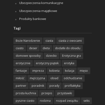
Ubezpieczenia komunikacyjne
Ubezpieczenia majątkowe
Produkty bankowe
Tagi
Boże Narodzenie
ciasta
ciasta z owocami
ciasto
deser
dieta
dodatki do obiadu
domowe sposoby
dziecko
Erotyczna gra
erotycznie
erotyczny piątek
erotyka
fantazje
impreza
kobieta
kolacja
mięso
miłość
mężczyzna
obiad
odchudzanie
partner
poradnik
porady
profilaktyka
prosta kuchnia
przepis
przystawki
pyszne ciasto
rodzina
rozpad związku
seks