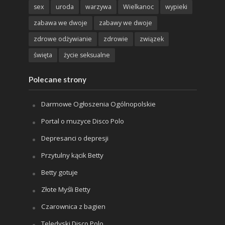
sex
uroda
warzywa
Wielkanoc
wypieki
zabawa we dwoje
zabawy we dwoje
zdrowe odżywianie
zdrowie
związek
święta
życie seksualne
Polecane strony
Darmowe Ogłoszenia Ogólnopolskie
Portal o muzyce Disco Polo
Depresanci o depresji
Przytulny kącik Betty
Betty gotuje
Złote Myśli Betty
Czarownica z bagien
Teledyski Disco Polo