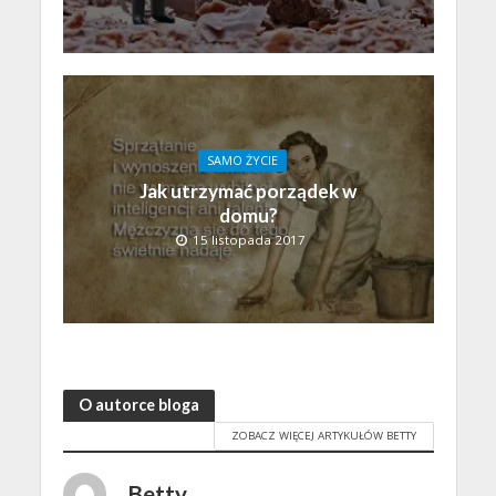
SAMO ŻYCIE
Jak utrzymać porządek w
domu?
15 listopada 2017
O autorce bloga
ZOBACZ WIĘCEJ ARTYKUŁÓW BETTY
Betty