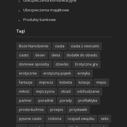
Ubezpieczenia komunikacyjne
Ubezpieczenia majątkowe
Produkty bankowe
Tagi
Boże Narodzenie
ciasta
ciasta z owocami
ciasto
deser
dieta
dodatki do obiadu
domowe sposoby
dziecko
Erotyczna gra
erotycznie
erotyczny piątek
erotyka
fantazje
impreza
kobieta
kolacja
mięso
miłość
mężczyzna
obiad
odchudzanie
partner
poradnik
porady
profilaktyka
prosta kuchnia
przepis
przystawki
pyszne ciasto
rodzina
rozpad związku
seks