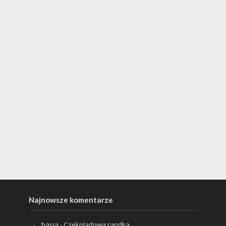
Najnowsze komentarze
basia
-
Czekoladowa randka