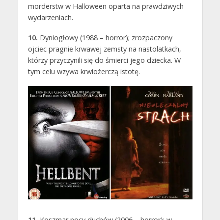
morderstw w Halloween oparta na prawdziwych
wydarzeniach.
10.
Dyniogłowy (1988 – horror); zrozpaczony
ojciec pragnie krwawej zemsty na nastolatkach,
którzy przyczynili się do śmierci jego dziecka. W
tym celu wzywa krwiożerczą istotę.
11.
Koszmar nocy duchów (2006 – horror); w