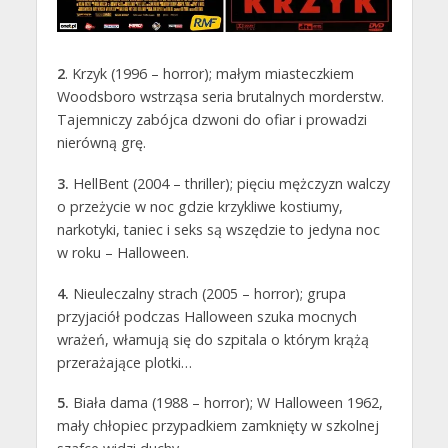
2
. Krzyk (1996 – horror); małym miasteczkiem
Woodsboro wstrząsa seria brutalnych morderstw.
Tajemniczy zabójca dzwoni do ofiar i prowadzi
nierówną grę.
3.
HellBent (2004 – thriller); pięciu mężczyzn walczy
o przeżycie w noc gdzie krzykliwe kostiumy,
narkotyki, taniec i seks są wszędzie to jedyna noc
w roku – Halloween.
4.
Nieuleczalny strach (2005 – horror); grupa
przyjaciół podczas Halloween szuka mocnych
wrażeń, włamują się do szpitala o którym krążą
przerażające plotki…
5.
Biała dama (1988 – horror); W Halloween 1962,
mały chłopiec przypadkiem zamknięty w szkolnej