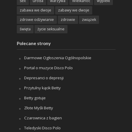
sex
uroda
warzywa
Wielkanoc
wypieki
zabawa we dwoje
zabawy we dwoje
zdrowe odżywianie
zdrowie
związek
święta
życie seksualne
Polecane strony
Darmowe Ogłoszenia Ogólnopolskie
Portal o muzyce Disco Polo
Depresanci o depresji
Przytulny kącik Betty
Betty gotuje
Złote Myśli Betty
Czarownica z bagien
Teledyski Disco Polo