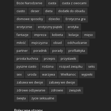
Boże Narodzenie
ciasta
ciasta z owocami
ciasto
deser
dieta
dodatki do obiadu
domowe sposoby
dziecko
Erotyczna gra
erotycznie
erotyczny piątek
erotyka
fantazje
impreza
kobieta
kolacja
mięso
miłość
mężczyzna
obiad
odchudzanie
partner
poradnik
porady
profilaktyka
prosta kuchnia
przepis
przystawki
pyszne ciasto
rodzina
rozpad związku
seks
sex
uroda
warzywa
Wielkanoc
wypieki
zabawa we dwoje
zabawy we dwoje
zdrowe odżywianie
zdrowie
związek
święta
życie seksualne
Polecane strony