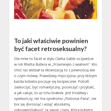
To jaki właściwie powinien
być facet retroseksualny?
Dla mnie to facet w stylu Clarka Gable oczywiście
w roli Rhetta Butlera w „Przeminęło z wiatrem”. Kto
choć raz widział ta ekranizację to z pewnością wie
o czym mówię. Prawdziwy mężczyzna, przy którym
każda kobieta poczuje się bezpiecznie. Potrafi
zaskoczyć, być romantyczny, pocieszyć i przytulić,
a jak całuje, to aż tchu braknie. Jest troskliwy i
opiekuńczy, nie ma syndromu „Piotrusia Pana”, nie
boi się dorosnąć i wziąć absolutną
odpowiedzialność za swoje czyny. Która kobieta