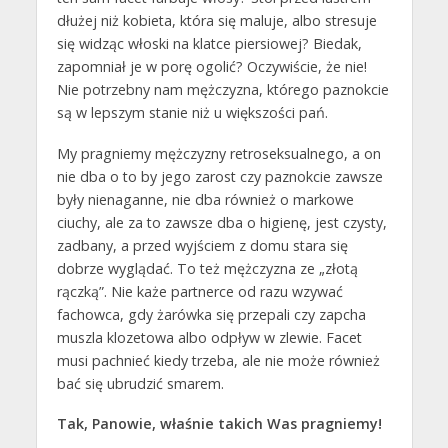
dłużej niż kobieta, która się maluje, albo stresuje
się widząc włoski na klatce piersiowej? Biedak,
zapomniał je w porę ogolić? Oczywiście, że nie!
Nie potrzebny nam mężczyzna, którego paznokcie
są w lepszym stanie niż u większości pań.
My pragniemy mężczyzny retroseksualnego, a on
nie dba o to by jego zarost czy paznokcie zawsze
były nienaganne, nie dba również o markowe
ciuchy, ale za to zawsze dba o higienę, jest czysty,
zadbany, a przed wyjściem z domu stara się
dobrze wyglądać. To też mężczyzna ze „złotą
rączką”. Nie każe partnerce od razu wzywać
fachowca, gdy żarówka się przepali czy zapcha
muszla klozetowa albo odpływ w zlewie. Facet
musi pachnieć kiedy trzeba, ale nie może również
bać się ubrudzić smarem.
Tak, Panowie, właśnie takich Was pragniemy!