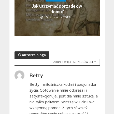
Jak utrzymać porządek w
domu?
15 listopada 2017
O autorce bloga
ZOBACZ WIĘCEJ ARTYKUŁÓW BETTY
Betty
Betty - miłośniczka kuchni i pasjonatka
życia. Gotowanie mnie odpręża i i
satysfakcjonuje, jest dla mnie sztuką, a
nie tylko paliwem. Wierzę w ludzi i we
wzajemną pomoc. Z tych również
powodów cenię sobie szczerość i