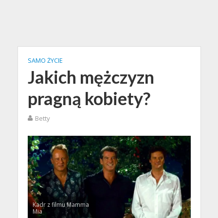
SAMO ŻYCIE
Jakich mężczyzn
pragną kobiety?
Betty
Kadr z filmu Mamma
Mia