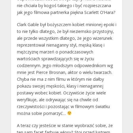
nie chciała by kogoś takiego i być rozpieszczana
jak jego filmowa partnerka piękna Scarlett O’Hara?
Clark Gable był bożyszczem kobiet minionej epoki i
to nie tylko dlatego, że był nieziemsko przystojny,
ale przede wszystkim dlatego, że jego wizerunek
reprezentował nienaganny styl, męską klasę i
mężczyznę marzeń o ponadczasowych
wartościach sprawdzających się w życiu
codziennym. Jego młodszym odpowiednikom wg
mnie jest Pierce Brosnan, aktor o wielu twarzach.
Chyba nie ma z nim filmu w którym nie dałby
pokazu swojej męskości, klasy i nienagannej
postawy wobec kobiet. Oczywiście życie wiele
weryfikuje, ale odrywając się na chwile od
rzeczywistości i pozostając w filmowym światku
można sobie pomarzyć…
A teraz czy jesteście w stanie wyobrazić sobie, że
ten sam facet farbuje włosy? Stoi przed lustrem