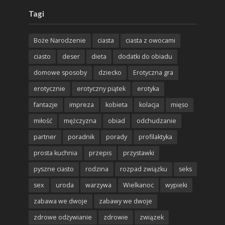
Tagi
Boże Narodzenie
ciasta
ciasta z owocami
ciasto
deser
dieta
dodatki do obiadu
domowe sposoby
dziecko
Erotyczna gra
erotycznie
erotyczny piątek
erotyka
fantazje
impreza
kobieta
kolacja
mięso
miłość
mężczyzna
obiad
odchudzanie
partner
poradnik
porady
profilaktyka
prosta kuchnia
przepis
przystawki
pyszne ciasto
rodzina
rozpad związku
seks
sex
uroda
warzywa
Wielkanoc
wypieki
zabawa we dwoje
zabawy we dwoje
zdrowe odżywianie
zdrowie
związek