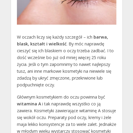
W oczach liczy się każdy szczegół – ich
barwa,
blask, kształt i wielkość
. By móc naprawdę
cieszyć się ich blaskiem o oczy trzeba zadbać. I to
dość wcześnie bo już od mniej więcej 25 roku
życia. Jeśli o tym zapomnimy to nawet najlepszy
tusz, ani inne markowe kosmetyki na niewiele się
zdadzą by ukryć zmęczone, przekrwione lub
podpuchnięte oczy.
Głównym kosmetykiem do oczu powinna być
witamina A
i tak naprawdę wszystko co ją
zawiera. Kosmetyki zawierające witaminę A stosuje
się wokół oczu. Preparaty pod oczy, kremy i żele
maja lekko konsystencje za to wiele zalet. Jednakże
w młodym wieku wystarczy stosować kosmetyki