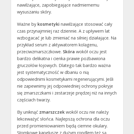
nawilżające, zapobiegające nadmiernemu
wysuszaniu skóry.
Ważne by
kosmetyki
nawilżające stosować cały
czas przynajmniej raz dziennie. A z upływem lat
wzbogacać je lub zmieniać na silniej działające. Na
przykład serum z aktywatorem kolagenu,
przeciwzmarszczkowe.
Skóra
wokół oczu jest
bardzo delikatna i cienka prawie pozbawiona
gruczołów łojowych. Dlatego tak bardzo ważna
jest systematyczność w dbaniu o nią
odpowiednimi kosmetykami regenerującymi. Jeśli
nie zapewnimy jej odpowiedniej ochrony pokryje
się zmarszczkami i zestarzeje prędzej niż na innych
częściach twarzy.
By uniknąć
zmarszczek
wokół oczu nie należy
lekceważyć słońca. Najlepszą ochrona dla oczu
przed promieniowaniem będą ciemne okulary.
Słomkowe kapelusze z dużym rondlem też są