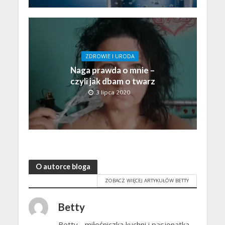
ZDROWIE I URODA
Naga prawda o mnie –
czyli jak dbam o twarz
3 lipca 2020
O autorce bloga
ZOBACZ WIĘCEJ ARTYKUŁÓW BETTY
Betty
Betty - miłośniczka kuchni i pasjonatka