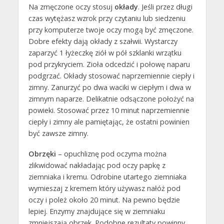
Na zmęczone oczy stosuj
okłady
. Jeśli przez długi
czas wytężasz wzrok przy czytaniu lub siedzeniu
przy komputerze twoje oczy mogą być zmęczone.
Dobre efekty dają okłady z szałwii. Wystarczy
zaparzyć 1 łyżeczkę ziół w pół szklanki wrzątku
pod przykryciem. Zioła odcedzić i połowę naparu
podgrzać. Okłady stosować naprzemiennie ciepły i
zimny. Zanurzyć po dwa waciki w ciepłym i dwa w
zimnym naparze. Delikatnie odsączone położyć na
powieki. Stosować przez 10 minut naprzemiennie
ciepły i zimny ale pamiętając, że ostatni powinien
być zawsze zimny.
Obrzęki
– opuchliznę pod oczyma można
zlikwidować nakładając pod oczy papkę z
ziemniaka i kremu. Odrobine utartego ziemniaka
wymieszaj z kremem który używasz nałóż pod
oczy i poleż około 20 minut. Na pewno będzie
lepiej. Enzymy znajdujące się w ziemniaku
zmniejszają obrzęk. Podobne rezultaty powinny