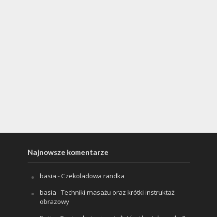
Najnowsze komentarze
basia
-
Czekoladowa randka
basia
-
Techniki masażu oraz krótki instruktaż
obrazowy