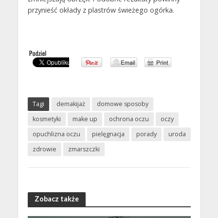
przynieść okłady z plastrów świeżego ogórka.
Tagi
demakijaż
domowe sposoby
kosmetyki
make up
ochrona oczu
oczy
opuchlizna oczu
pielęgnacja
porady
uroda
zdrowie
zmarszczki
Zobacz także