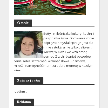
O mnie
Betty - miłośniczka kultury, kuchni i
pasjonatka życia. Gotowanie mnie
odpręża i satysfakcjonuje, jest dla
mnie sztuką, a nie tylko paliwem.
Wierzę w ludzi i we wzajemną
pomoc. Z tych również powodów
cenię sobie szczerość i wolność słowa. Rozmowę,
miłość i namiętność mam za dobrą monetę w każdym
wieku.
Zobacz także:
loading...
Reklama