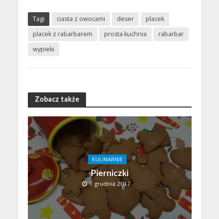
Tagi
ciasta z owocami
deser
placek
placek z rabarbarem
prosta kuchnia
rabarbar
wypieki
Zobacz także
KULINARNIE
Pierniczki
1 grudnia 2017