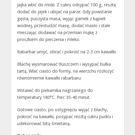
Jajka wbić do miski. Z cukru odsypać 100 g, resztę
dodać do jajek i ubijać na parze. Gdy powstanie
gęsta, puszysta masa, wyjąc garnek z kąpieli
wodnej, przestudzić masę, dodać masło i stale
mieszając dodawać na przemian mąkę z
proszkiem do pieczenia i mleko.
Rabarbar umyć, obrać i pokroić na 2-3 cm kawałki.
Blachę wysmarować tłuszczem i wysypać bułka
tartą. Wlać ciasto do formy, na wierzchu rozłożyć
równomiernie kawałki rabarbaru.
Wstawić do piekarnika nagrzanego do
temperatury 180°C. Piec 35-40 minut.
Gotowe ciasto, po ostygnięciu wyjąć z blachy,
pokroić na kawałki, posypać resztą cukru pudru i
udekorować bitą śmietaną.