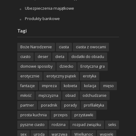
Ubezpieczenia majątkowe
Produkty bankowe
Tagi
Boże Narodzenie
ciasta
ciasta z owocami
ciasto
deser
dieta
dodatki do obiadu
domowe sposoby
dziecko
Erotyczna gra
erotycznie
erotyczny piątek
erotyka
fantazje
impreza
kobieta
kolacja
mięso
miłość
mężczyzna
obiad
odchudzanie
partner
poradnik
porady
profilaktyka
prosta kuchnia
przepis
przystawki
pyszne ciasto
rodzina
rozpad związku
seks
sex
uroda
warzywa
Wielkanoc
wypieki